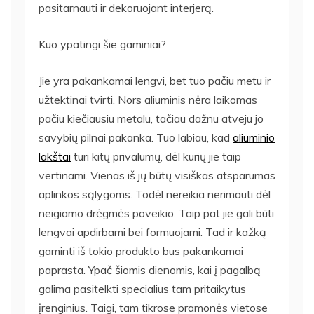
pasitarnauti ir dekoruojant interjerą.
Kuo ypatingi šie gaminiai?
Jie yra pakankamai lengvi, bet tuo pačiu metu ir
užtektinai tvirti. Nors aliuminis nėra laikomas
pačiu kiečiausiu metalu, tačiau dažnu atveju jo
savybių pilnai pakanka. Tuo labiau, kad
aliuminio
lakštai
turi kitų privalumų, dėl kurių jie taip
vertinami. Vienas iš jų būtų visiškas atsparumas
aplinkos sąlygoms. Todėl nereikia nerimauti dėl
neigiamo drėgmės poveikio. Taip pat jie gali būti
lengvai apdirbami bei formuojami. Tad ir kažką
gaminti iš tokio produkto bus pakankamai
paprasta. Ypač šiomis dienomis, kai į pagalbą
galima pasitelkti specialius tam pritaikytus
įrenginius. Taigi, tam tikrose pramonės vietose