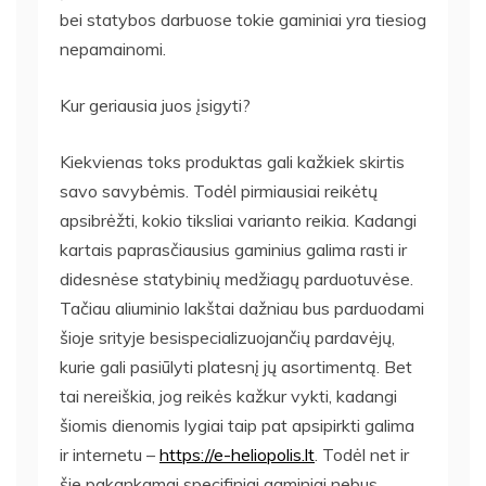
bei statybos darbuose tokie gaminiai yra tiesiog
nepamainomi.
Kur geriausia juos įsigyti?
Kiekvienas toks produktas gali kažkiek skirtis
savo savybėmis. Todėl pirmiausiai reikėtų
apsibrėžti, kokio tiksliai varianto reikia. Kadangi
kartais paprasčiausius gaminius galima rasti ir
didesnėse statybinių medžiagų parduotuvėse.
Tačiau aliuminio lakštai dažniau bus parduodami
šioje srityje besispecializuojančių pardavėjų,
kurie gali pasiūlyti platesnį jų asortimentą. Bet
tai nereiškia, jog reikės kažkur vykti, kadangi
šiomis dienomis lygiai taip pat apsipirkti galima
ir internetu –
https://e-heliopolis.lt
. Todėl net ir
šie pakankamai specifiniai gaminiai nebus