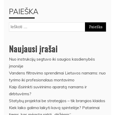
PAIEŠKA
Ieškoti:
Naujausi įrašai
Nuo instrukcijų segtuvo iki saugios kasdienybės
įmonėje
Vandens filtravimo sprendimai Lietuvos namams: nuo
tyrimo iki profesionalaus montavimo
Kaip išsirinkti suvirinimo aparatą namams ir
dirbtuvėms?
Statybų projektai be strategijos – tik brangios klaidos
Kiek laiko galima laikyti kavą spintelėje? Patarimai
tiems, kas mėgsta pirkti „dėžėmis“