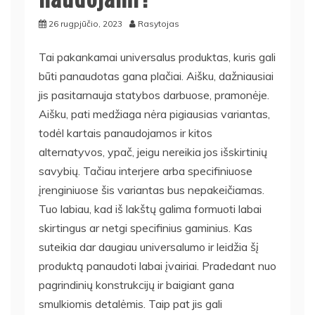
26 rugpjūčio, 2023
Rasytojas
Tai pakankamai universalus produktas, kuris gali
būti panaudotas gana plačiai. Aišku, dažniausiai
jis pasitarnauja statybos darbuose, pramonėje.
Aišku, pati medžiaga nėra pigiausias variantas,
todėl kartais panaudojamos ir kitos
alternatyvos, ypač, jeigu nereikia jos išskirtinių
savybių. Tačiau interjere arba specifiniuose
įrenginiuose šis variantas bus nepakeičiamas.
Tuo labiau, kad iš lakštų galima formuoti labai
skirtingus ar netgi specifinius gaminius. Kas
suteikia dar daugiau universalumo ir leidžia šį
produktą panaudoti labai įvairiai. Pradedant nuo
pagrindinių konstrukcijų ir baigiant gana
smulkiomis detalėmis. Taip pat jis gali