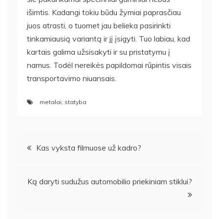
išimtis. Kadangi tokiu būdu žymiai paprasčiau
juos atrasti, o tuomet jau belieka pasirinkti
tinkamiausią variantą ir jį įsigyti. Tuo labiau, kad
kartais galima užsisakyti ir su pristatymu į
namus. Todėl nereikės papildomai rūpintis visais
transportavimo niuansais.
metalai
,
statyba
Navigacija
Kas vyksta filmuose už kadro?
tarp
Ką daryti sudužus automobilio priekiniam stiklui?
įrašų