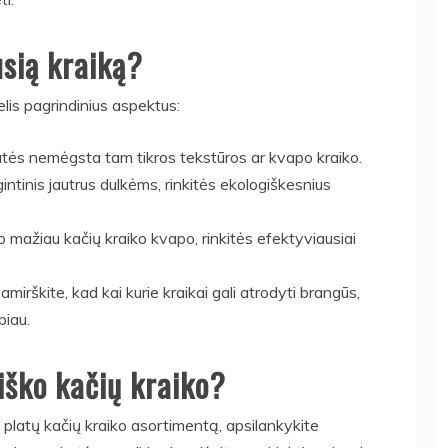
usią kraiką?
elis pagrindinius aspektus:
atės nemėgsta tam tikros tekstūros ar kvapo kraiko.
gintinis jautrus dulkėms, rinkitės ekologiškesnius
 mažiau kačių kraiko kvapo, rinkitės efektyviausiai
mirškite, kad kai kurie kraikai gali atrodyti brangūs,
biau.
iško kačių kraiko?
i platų kačių kraiko asortimentą, apsilankykite