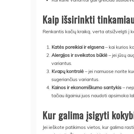
Kaip išsirinkti tinkamia
Renkantis kačių kraiką, verta atsižvelgti į k
Katės poreikiai ir elgsena
– kai kurios k
Alergijos ir sveikatos būklė
– jei jūsų au
variantus.
Kvapų kontrolė
– jei namuose norite kuo
sugeriančius variantus.
Kainos ir ekonomiškumo santykis
– nepa
tačiau ilgainiui juos naudoti apsimoka la
Kur galima įsigyti kokyb
Jei ieškote patikimos vietos, kur galima rast