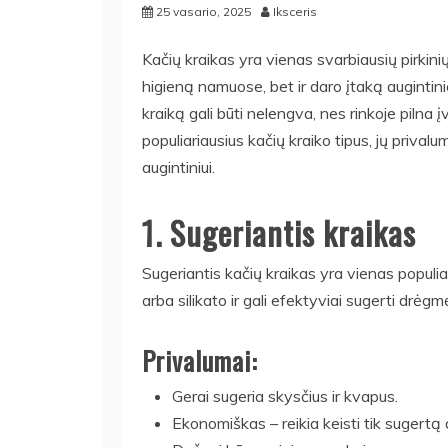
25 vasario, 2025
Iksceris
Kačių kraikas yra vienas svarbiausių pirkini
higieną namuose, bet ir daro įtaką augintini
kraiką gali būti nelengva, nes rinkoje pilna 
populiariausius kačių kraiko tipus, jų prival
augintiniui.
1. Sugeriantis kraikas
Sugeriantis kačių kraikas yra vienas populia
arba silikato ir gali efektyviai sugerti drėg
Privalumai:
Gerai sugeria skysčius ir kvapus.
Ekonomiškas – reikia keisti tik sugertą d