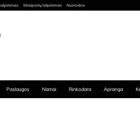
talpinimas
Straipsnių talpinimas
Nuorodos
S VISIEMS NORINTIEMS IŠKELTI SAVO
DAUG NAUDINGOS INFORMACIJOS.
Paslaugos
Namai
Rinkodara
Apranga
K