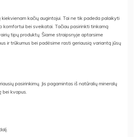
ų kiekvienam kačių augintojui. Tai ne tik padeda palaikyti
o komfortui bei sveikatai. Tačiau pasirinkti tinkamą
įvairių tipų produktų. Šiame straipsnyje aptarsime
umus ir trūkumus bei padėsime rasti geriausią variantą jūsų
riausių pasirinkimų. Jis pagamintas iš natūralių mineralų
mę bei kvapus.
alį.