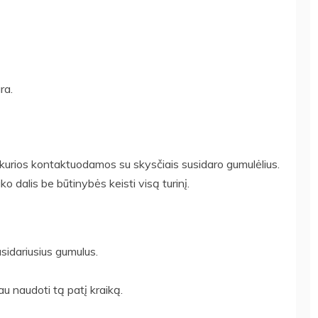
ra.
 kurios kontaktuodamos su skysčiais susidaro gumulėlius.
ko dalis be būtinybės keisti visą turinį.
usidariusius gumulus.
au naudoti tą patį kraiką.