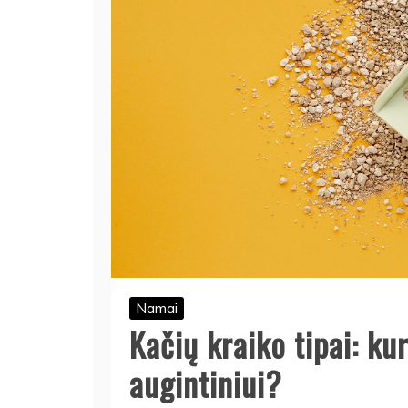
Namai
Kačių kraiko tipai: ku
augintiniui?