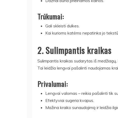
Dažnai būna prieinamos kainos.
Trūkumai:
Gali skleisti dulkes.
Kai kurioms katėms nepatinka jo tekstū
2. Sulimpantis kraikas
Sulimpantis kraikas sudarytas iš medžiagų,
Tai leidžia lengvai pašalinti naudojamas krai
Privalumai:
Lengvai valomas – reikia pašalinti tik s
Efektyviai sugeria kvapus.
Mažina kraiko sunaudojimą ir leidžia ilgi