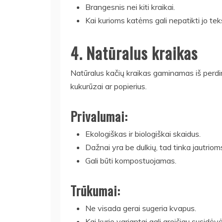
Brangesnis nei kiti kraikai.
Kai kurioms katėms gali nepatikti jo tek
4. Natūralus kraikas
Natūralus kačių kraikas gaminamas iš perdir
kukurūzai ar popierius.
Privalumai:
Ekologiškas ir biologiškai skaidus.
Dažnai yra be dulkių, tad tinka jautrio
Gali būti kompostuojamas.
Trūkumai:
Ne visada gerai sugeria kvapus.
Kai kurie variantai gali greičiau susidėvė