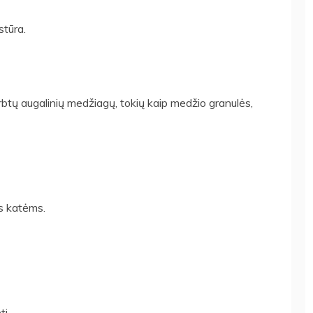
stūra.
btų augalinių medžiagų, tokių kaip medžio granulės,
ms katėms.
ti.