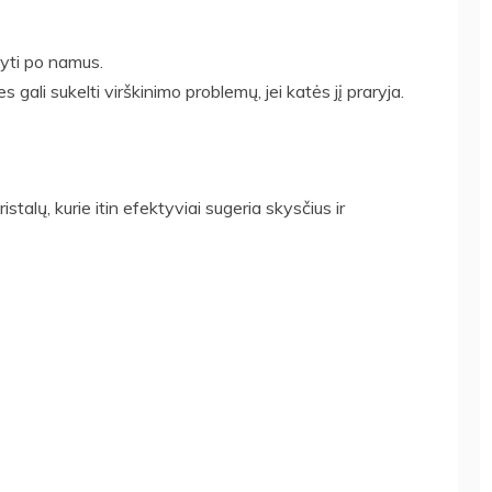
styti po namus.
ali sukelti virškinimo problemų, jei katės jį praryja.
istalų, kurie itin efektyviai sugeria skysčius ir