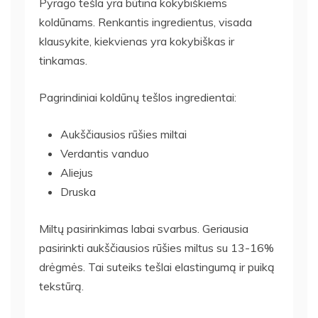
Pyrago tešla yra būtina kokybiškiems
koldūnams. Renkantis ingredientus, visada
klausykite, kiekvienas yra kokybiškas ir
tinkamas.
Pagrindiniai koldūnų tešlos ingredientai:
Aukščiausios rūšies miltai
Verdantis vanduo
Aliejus
Druska
Miltų pasirinkimas labai svarbus. Geriausia
pasirinkti aukščiausios rūšies miltus su 13-16%
drėgmės. Tai suteiks tešlai elastingumą ir puiką
tekstūrą.