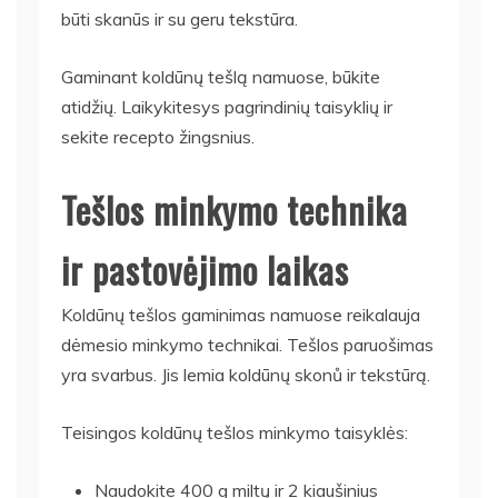
būti skanūs ir su geru tekstūra.
Gaminant koldūnų tešlą namuose, būkite
atidžių. Laikykitesys pagrindinių taisyklių ir
sekite recepto žingsnius.
Tešlos minkymo technika
ir pastovėjimo laikas
Koldūnų tešlos gaminimas namuose reikalauja
dėmesio minkymo technikai. Tešlos paruošimas
yra svarbus. Jis lemia koldūnų skonů ir tekstūrą.
Teisingos koldūnų tešlos minkymo taisyklės:
Naudokite 400 g miltų ir 2 kiaušinius