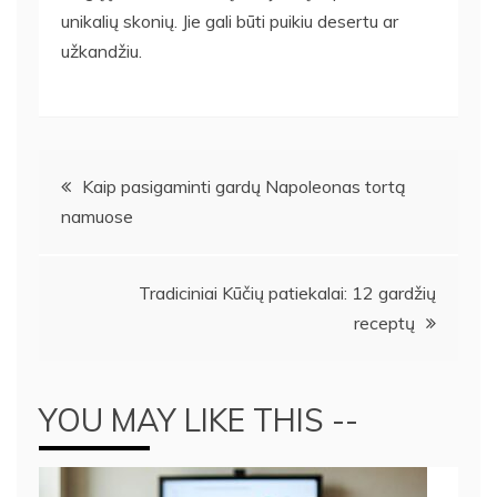
unikalių skonių. Jie gali būti puikiu desertu ar
užkandžiu.
Navigacija
Kaip pasigaminti gardų Napoleonas tortą
namuose
tarp
įrašų
Tradiciniai Kūčių patiekalai: 12 gardžių
receptų
YOU MAY LIKE THIS --