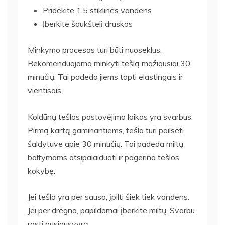
Pridėkite 1,5 stiklinės vandens
Įberkite šaukštelį druskos
Minkymo procesas turi būti nuoseklus.
Rekomenduojama minkyti tešlą mažiausiai 30
minučių. Tai padeda jiems tapti elastingais ir
vientisais.
Koldūnų tešlos pastovėjimo laikas yra svarbus.
Pirmą kartą gaminantiems, tešla turi pailsėti
šaldytuve apie 30 minučių. Tai padeda miltų
baltymams atsipalaiduoti ir pagerina tešlos
kokybę.
Jei tešla yra per sausa, įpilti šiek tiek vandens.
Jei per drėgna, papildomai įberkite miltų. Svarbu
rasti pusiausvyrą.