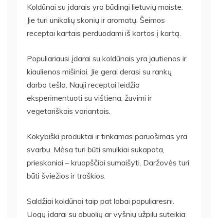
Koldūnai su įdarais yra būdingi lietuvių maiste.
Jie turi unikalių skonių ir aromatų. Šeimos
receptai kartais perduodami iš kartos į kartą.
Populiariausi įdarai su koldūnais yra jautienos ir
kiaulienos mišiniai. Jie gerai derasi su rankų
darbo tešla. Nauji receptai leidžia
eksperimentuoti su vištiena, žuvimi ir
vegetariškais variantais.
Kokybiški produktai ir tinkamas paruošimas yra
svarbu. Mėsa turi būti smulkiai sukapota,
prieskoniai – kruopščiai sumaišyti. Daržovės turi
būti šviežios ir traškios.
Saldžiai koldūnai taip pat labai populiaresni.
Uogų įdarai su obuolių ar vyšnių užpilu suteikia