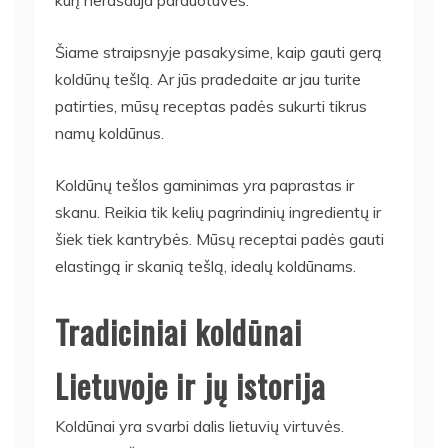
kurį nerašauja parduotuvės.
Šiame straipsnyje pasakysime, kaip gauti gerą
koldūnų tešlą. Ar jūs pradedaite ar jau turite
patirties, mūsų receptas padės sukurti tikrus
namų koldūnus.
Koldūnų tešlos gaminimas yra paprastas ir
skanu. Reikia tik kelių pagrindinių ingredientų ir
šiek tiek kantrybės. Mūsų receptai padės gauti
elastingą ir skanią tešlą, idealų koldūnams.
Tradiciniai koldūnai
Lietuvoje ir jų istorija
Koldūnai yra svarbi dalis lietuvių virtuvės.