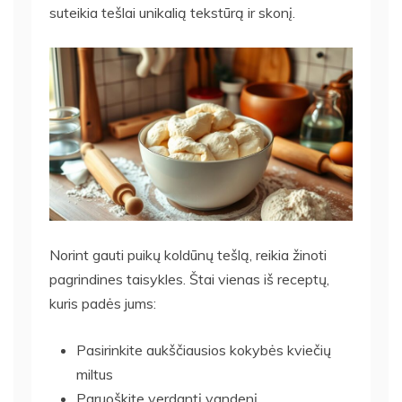
suteikia tešlai unikalią tekstūrą ir skonį.
Norint gauti puikų koldūnų tešlą, reikia žinoti
pagrindines taisykles. Štai vienas iš receptų,
kuris padės jums:
Pasirinkite aukščiausios kokybės kviečių
miltus
Paruoškite verdantį vandenį