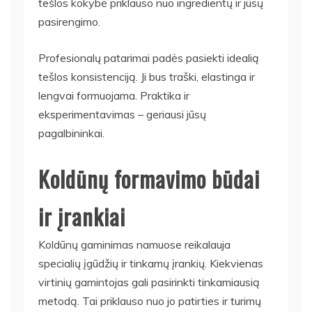
tešlos kokybė priklauso nuo ingredientų ir jūsų
pasirengimo.
Profesionalų patarimai padės pasiekti idealią
tešlos konsistenciją. Ji bus traški, elastinga ir
lengvai formuojama. Praktika ir
eksperimentavimas – geriausi jūsų
pagalbininkai.
Koldūnų formavimo būdai
ir įrankiai
Koldūnų gaminimas namuose reikalauja
specialių įgūdžių ir tinkamų įrankių. Kiekvienas
virtinių gamintojas gali pasirinkti tinkamiausią
metodą. Tai priklauso nuo jo patirties ir turimų