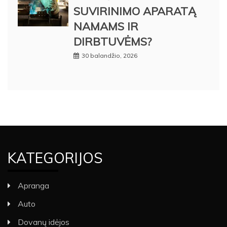
SUVIRINIMO APARATĄ
NAMAMS IR
DIRBTUVĖMS?
30 balandžio, 2026
KATEGORIJOS
Apranga
Auto
Dovanų idėjos