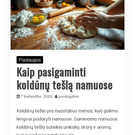
Paslaugos
Kaip pasigaminti
koldūnų tešlą namuose
7 balandžio, 2025
juodagalvis
Koldūnų tešla yra nuostabus menas, kurį galima
lengvai padaryti namuose. Gaminama namuose,
koldūnų tešla suteikia unikalią skonį ir aromą,