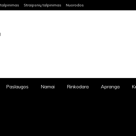
talpinimas
Straipsnių talpinimas
Nuorodos
S VISIEMS NORINTIEMS IŠKELTI SAVO
DAUG NAUDINGOS INFORMACIJOS.
Paslaugos
Namai
Rinkodara
Apranga
K