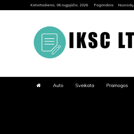
Skip
Ketvirtadienis, 06 rugpjūčio, 2026
Pagrindinis
Nuorodų 
to
content
IKSC.LT
PUIKUS STRAIPSNIŲ KATALOGA
ŽURNALAS KURIAME RASITE 
Auto
Sveikata
Pramogos