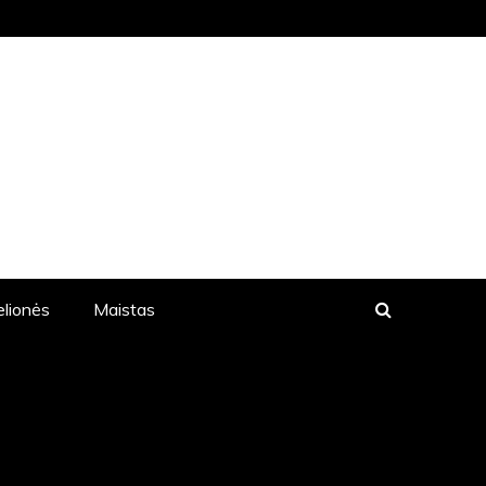
 PUSLAPĮ. STRAIPSNIŲ
elionės
Maistas