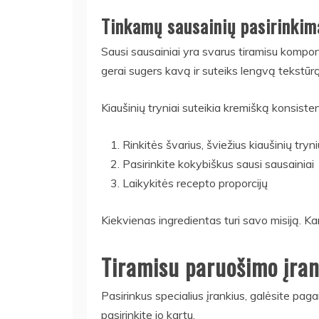
Tinkamų sausainių pasirinkim
Sausi sausainiai yra svarus tiramisu kompon
gerai sugers kavą ir suteiks lengvą tekstūrą
Kiaušinių tryniai suteikia kremišką konsisten
Rinkitės švarius, šviežius kiaušinių tryn
Pasirinkite kokybiškus sausi sausainiai
Laikykitės recepto proporcijų
Kiekvienas ingredientas turi savo misiją. Kar
Tiramisu paruošimo įran
Pasirinkus specialius įrankius, galėsite paga
pasirinkite jo kartu.