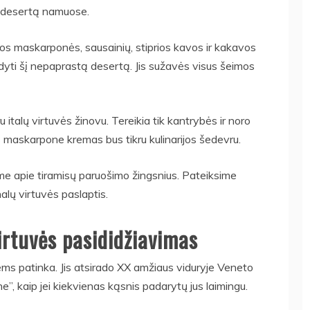
ų desertą namuose.
žios maskarponės, sausainių, stiprios kavos ir kakavos
mdyti šį nepaprastą desertą. Jis sužavės visus šeimos
 italų virtuvės žinovu. Tereikia tik kantrybės ir noro
 maskarpone kremas bus tikru kulinarijos šedevru.
e apie tiramisų paruošimo žingsnius. Pateiksime
alų virtuvės paslaptis.
virtuvės pasididžiavimas
ems patinka. Jis atsirado XX amžiaus viduryje Veneto
e”, kaip jei kiekvienas kąsnis padarytų jus laimingu.