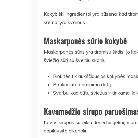
Kokybiški ingredientai yra būsena, kad tiram
kremo, yra svarbūs.
Maskarponės sūrio kokybė
Maskarponės sūris yra tiramisu širdis. Jo ko
šviežią sūrį su švelniu skoniu.
Rinkitės tik aukščiausios kokybės mas
Patikrinkite gaminimo datą
Svarbu, kad būtų šviežus ir tinkamai la
Kavamedžio sirupo paruošima
Kavos sirupas suteikia desertui gelmę ir ar
papildysite alkoholiu.