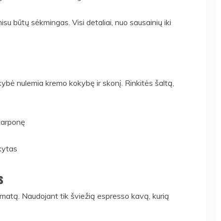
isu būtų sėkmingas. Visi detaliai, nuo sausainių iki
kybė nulemia kremo kokybę ir skonį. Rinkitės šaltą,
karponę
ikytas
s
omatą. Naudojant tik šviežią espresso kavą, kurią