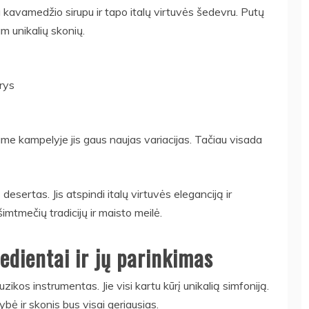
u kavamedžio sirupu ir tapo italų virtuvės šedevru. Putų
jam unikalių skonių.
rys
ame kampelyje jis gaus naujas variacijas. Tačiau visada
esertas. Jis atspindi italų virtuvės eleganciją ir
mtmečių tradicijų ir maisto meilė.
redientai ir jų parinkimas
ikos instrumentas. Jie visi kartu kūrį unikalią simfoniją.
bė ir skonis bus visai geriausias.