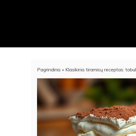
Pagrindinis
»
Klasikinis tiramisų receptas: to