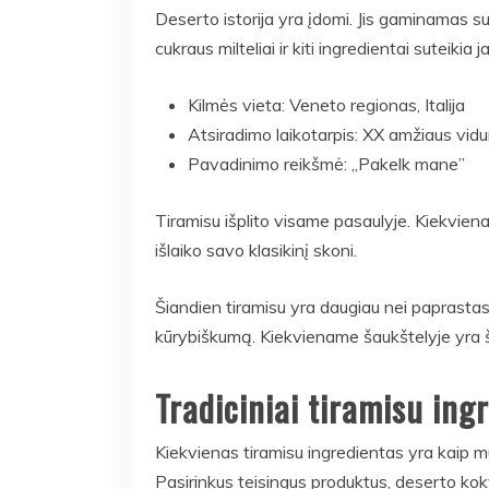
Deserto istorija yra įdomi. Jis gaminamas s
cukraus milteliai ir kiti ingredientai suteikia 
Kilmės vieta: Veneto regionas, Italija
Atsiradimo laikotarpis: XX amžiaus vidu
Pavadinimo reikšmė: „Pakelk mane”
Tiramisu išplito visame pasaulyje. Kiekvien
išlaiko savo klasikinį skoni.
Šiandien tiramisu yra daugiau nei paprastas d
kūrybiškumą. Kiekviename šaukštelyje yra ši
Tradiciniai tiramisu ing
Kiekvienas tiramisu ingredientas yra kaip muz
Pasirinkus teisingus produktus, deserto koky