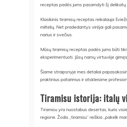
receptas padės jums pasamdyti šį delikat
Klasikinis tiramisų receptas reikalauja švie
miltelių. Net pradedantys virėjai gali pasa
narius ir svečius.
Mūsų tiramisų receptas padės jums būti tikru
eksperimentuoti. Jūsų namų virtuvėje gimęs
Šiame straipsnyje mes detaliai papasakosim
praktinius patarimus ir atskleisime profesion
Tiramisu istorija: italų 
Tiramisu yra nuostabus desertas, kuris visi
regione. Žodis „tiramisu” reiškia „pakelk man