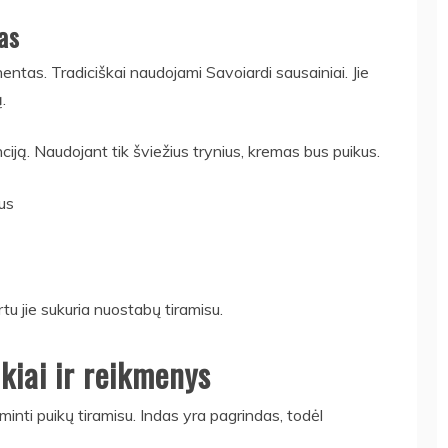
as
entas. Tradiciškai naudojami Savoiardi sausainiai. Jie
.
ciją. Naudojant tik šviežius trynius, kremas bus puikus.
ius
tu jie sukuria nuostabų tiramisu.
kiai ir reikmenys
minti puikų tiramisu. Indas yra pagrindas, todėl