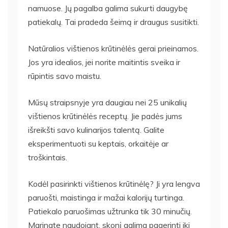
namuose. Jų pagalba galima sukurti daugybę
patiekalų. Tai pradeda šeimą ir draugus susitikti.
Natūralios vištienos krūtinėlės gerai prieinamos.
Jos yra idealios, jei norite maitintis sveika ir
rūpintis savo maistu.
Mūsų straipsnyje yra daugiau nei 25 unikalių
vištienos krūtinėlės receptų. Jie padės jums
išreikšti savo kulinarijos talentą. Galite
eksperimentuoti su keptais, orkaitėje ar
troškintais.
Kodėl pasirinkti vištienos krūtinėlę? Ji yra lengva
paruošti, maistinga ir mažai kalorijų turtinga.
Patiekalo paruošimas užtrunka tik 30 minučių.
Marinate naudojant, skonį galima pagerinti iki