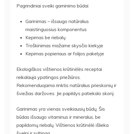
Pagrindiniai sveiki gaminimo būdai:
Garinimas – išsaugo natūralius
maistinguosius komponentus
Kepimas be riebalų
Troškinimas mažame skysčio kiekyje
Kepimas popieriaus ar folijos pakelyje
Ekologiškos vištienos krūtinėlės receptai
reikalauja ypatingos priežiūros.
Rekomenduojama rinktis natūralius prieskonių ir
šviežias daržoves. Jie papildys patiekalo skonį.
Garinimas yra vienas sveikiausių būdų. Šis
būdas išsaugo vitaminus ir mineralus, be
papildomų riebalų. Vištienos krūtinėlė išlieka
švelni ir sultinga.