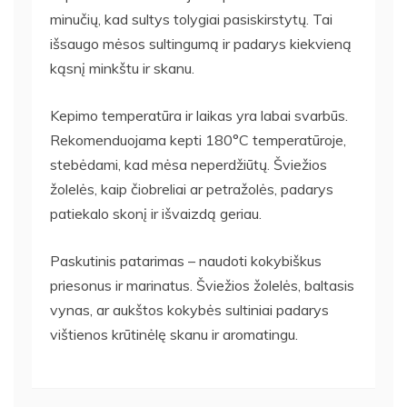
minučių, kad sultys tolygiai pasiskirstytų. Tai
išsaugo mėsos sultingumą ir padarys kiekvieną
kąsnį minkštu ir skanu.
Kepimo temperatūra ir laikas yra labai svarbūs.
Rekomenduojama kepti 180°C temperatūroje,
stebėdami, kad mėsa neperdžiūtų. Šviežios
žolelės, kaip čiobreliai ar petražolės, padarys
patiekalo skonį ir išvaizdą geriau.
Paskutinis patarimas – naudoti kokybiškus
priesonus ir marinatus. Šviežios žolelės, baltasis
vynas, ar aukštos kokybės sultiniai padarys
vištienos krūtinėlę skanu ir aromatingu.