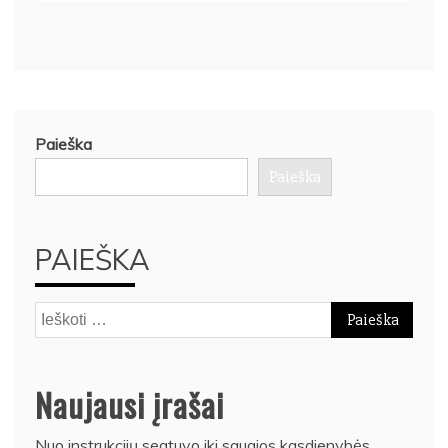
Paieška
Paieška
PAIEŠKA
Ieškoti:
Naujausi įrašai
Nuo instrukcijų segtuvo iki saugios kasdienybės