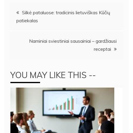
Navigacija
Silkė pataluose: tradicinis lietuviškas Kūčių
patiekalas
tarp
įrašų
Naminiai sviestiniai sausainiai – gardžiausi
receptai
YOU MAY LIKE THIS --