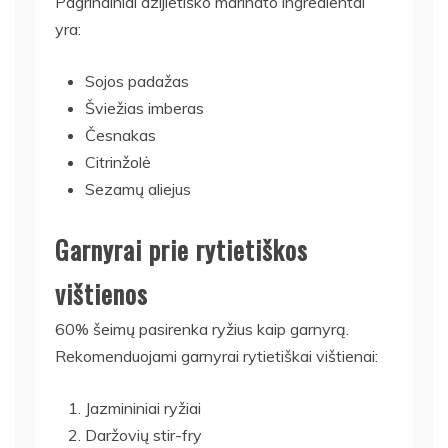
Pagrindiniai azijietiško marinato ingredientai
yra:
Sojos padažas
Šviežias imberas
Česnakas
Citrinžolė
Sezamų aliejus
Garnyrai prie rytietiškos
vištienos
60% šeimų pasirenka ryžius kaip garnyrą.
Rekomenduojami garnyrai rytietiškai vištienai:
Jazmininiai ryžiai
Daržovių stir-fry