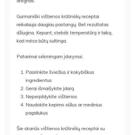
drėgnas.
Gurmaniški vištienos krūtinėlių receptai
reikalauja daugiau pastangų. Bet rezultatas
džiugina. Kepant, stebėk temperatūrą ir laiką,
kad mėsa būtų sultinga.
Patarimai sėkmingam įdarymui:
Pasirinkite šviežius ir kokybiškus
ingredientus
Gerai išmaišykite įdarą
Neperpildykite vištienos
Naudokite kepimo siūlus ar medinius
pagaliukus
Šie skanūs vištienos krūtinėlių receptai su