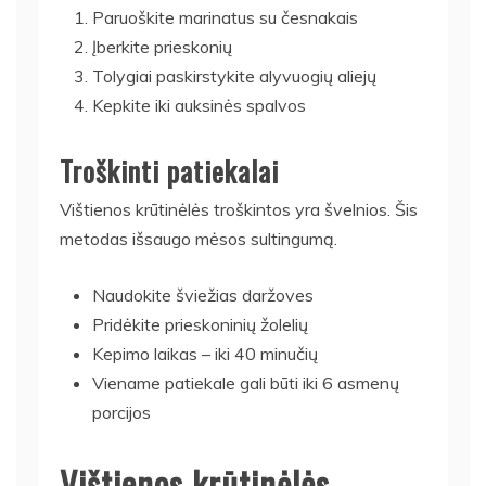
Paruoškite marinatus su česnakais
Įberkite prieskonių
Tolygiai paskirstykite alyvuogių aliejų
Kepkite iki auksinės spalvos
Troškinti patiekalai
Vištienos krūtinėlės troškintos yra švelnios. Šis
metodas išsaugo mėsos sultingumą.
Naudokite šviežias daržoves
Pridėkite prieskoninių žolelių
Kepimo laikas – iki 40 minučių
Viename patiekale gali būti iki 6 asmenų
porcijos
Vištienos krūtinėlės