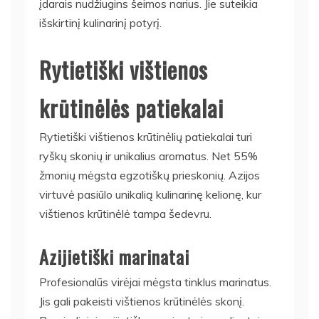
įdarais nudžiugins šeimos narius. Jie suteikia
išskirtinį kulinarinį potyrį.
Rytietiški vištienos
krūtinėlės patiekalai
Rytietiški vištienos krūtinėlių patiekalai turi
ryškų skonių ir unikalius aromatus. Net 55%
žmonių mėgsta egzotiškų prieskonių. Azijos
virtuvė pasiūlo unikalią kulinarinę kelionę, kur
vištienos krūtinėlė tampa šedevru.
Azijietiški marinatai
Profesionalūs virėjai mėgsta tinklus marinatus.
Jis gali pakeisti vištienos krūtinėlės skonį.