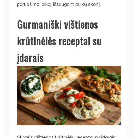
paruošimo laiką, išsaugant puikų skonį.
Gurmaniški vištienos
krūtinėlės receptai su
įdarais
Skanūs vištienos krūtinėlių receptai su įdarais