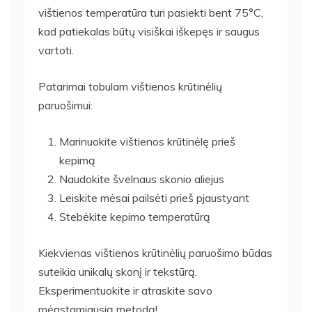
vištienos temperatūra turi pasiekti bent 75°C,
kad patiekalas būtų visiškai iškepęs ir saugus
vartoti.
Patarimai tobulam vištienos krūtinėlių
paruošimui:
Marinuokite vištienos krūtinėlę prieš
kepimą
Naudokite švelnaus skonio aliejus
Leiskite mėsai pailsėti prieš pjaustyant
Stebėkite kepimo temperatūrą
Kiekvienas vištienos krūtinėlių paruošimo būdas
suteikia unikalų skonį ir tekstūrą.
Eksperimentuokite ir atraskite savo
mėgstamiausią metodą!