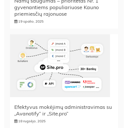
Namų saugumas – prioritetas Nr. 1
gyvenantiems populiariuose Kauno
priemiesčių rajonuose
19 spalio, 2025
Efektyvus mokėjimų administravimas su
„Avanotify“ ir „Site.pro“
18 rugsėjo, 2025