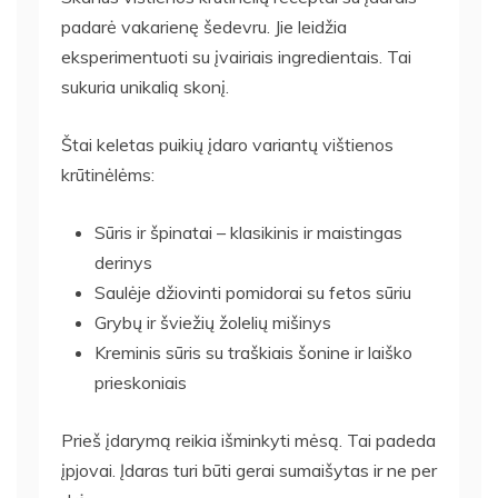
padarė vakarienę šedevru. Jie leidžia
eksperimentuoti su įvairiais ingredientais. Tai
sukuria unikalią skonį.
Štai keletas puikių įdaro variantų vištienos
krūtinėlėms:
Sūris ir špinatai – klasikinis ir maistingas
derinys
Saulėje džiovinti pomidorai su fetos sūriu
Grybų ir šviežių žolelių mišinys
Kreminis sūris su traškiais šonine ir laiško
prieskoniais
Prieš įdarymą reikia išminkyti mėsą. Tai padeda
įpjovai. Įdaras turi būti gerai sumaišytas ir ne per