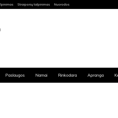
lpinimas
Straipsnių talpinimas
Nuorodos
S VISIEMS NORINTIEMS IŠKELTI SAVO
DAUG NAUDINGOS INFORMACIJOS.
Paslaugos
Namai
Rinkodara
Apranga
K