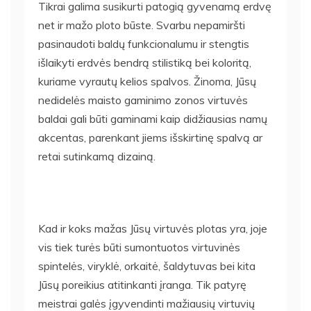
Tikrai galima susikurti patogią gyvenamą erdvę
net ir mažo ploto būste. Svarbu nepamiršti
pasinaudoti baldų funkcionalumu ir stengtis
išlaikyti erdvės bendrą stilistiką bei koloritą,
kuriame vyrautų kelios spalvos. Žinoma, Jūsų
nedidelės maisto gaminimo zonos virtuvės
baldai gali būti gaminami kaip didžiausias namų
akcentas, parenkant jiems išskirtinę spalvą ar
retai sutinkamą dizainą.
Kad ir koks mažas Jūsų virtuvės plotas yra, joje
vis tiek turės būti sumontuotos virtuvinės
spintelės, viryklė, orkaitė, šaldytuvas bei kita
Jūsų poreikius atitinkanti įranga. Tik patyrę
meistrai galės įgyvendinti mažiausių virtuvių