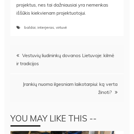
projektus, nes tai dažniausiai yra nemenkas
iššūkis kiekvienam projektuotojui.
baldai
,
interjeras
,
virtuvė
Navigacija
Vestuvių liudininkų dovanos Lietuvoje: kilmė
ir tradicijos
tarp
įrašų
Įrankių nuoma ilgesniam laikotarpiui: ką verta
žinoti?
YOU MAY LIKE THIS --