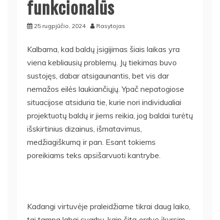
funkcionalūs
25 rugpjūčio, 2024
Rasytojas
Kalbama, kad baldų įsigijimas šiais laikas yra
viena kebliausių problemų. Jų tiekimas buvo
sustojęs, dabar atsigaunantis, bet vis dar
nemažos eilės laukiančiųjų. Ypač nepatogiose
situacijose atsiduria tie, kurie nori individualiai
projektuotų baldų ir jiems reikia, jog baldai turėtų
išskirtinius dizainus, išmatavimus,
medžiagiškumą ir pan. Esant tokiems
poreikiams teks apsišarvuoti kantrybe.
Kadangi virtuvėje praleidžiame tikrai daug laiko,
tai tampa labai svarbu, kaip šitą erdvę įkursim.