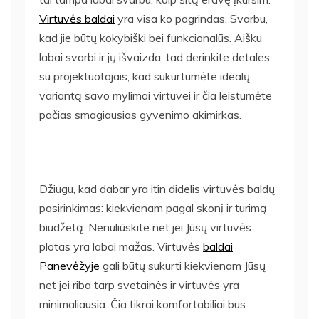
Virtuvės baldai
yra visa ko pagrindas. Svarbu,
kad jie būtų kokybiški bei funkcionalūs. Aišku
labai svarbi ir jų išvaizda, tad derinkite detales
su projektuotojais, kad sukurtumėte idealų
variantą savo mylimai virtuvei ir čia leistumėte
pačias smagiausias gyvenimo akimirkas.
Džiugu, kad dabar yra itin didelis virtuvės baldų
pasirinkimas: kiekvienam pagal skonį ir turimą
biudžetą. Nenuliūskite net jei Jūsų virtuvės
plotas yra labai mažas. Virtuvės
baldai
Panevėžyje
gali būtų sukurti kiekvienam Jūsų
net jei riba tarp svetainės ir virtuvės yra
minimaliausia. Čia tikrai komfortabiliai bus