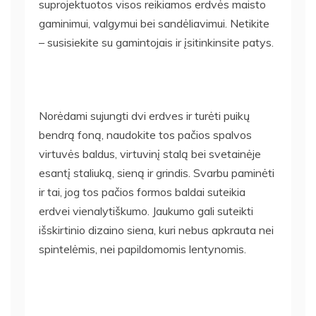
suprojektuotos visos reikiamos erdvės maisto
gaminimui, valgymui bei sandėliavimui. Netikite
– susisiekite su gamintojais ir įsitinkinsite patys.
Norėdami sujungti dvi erdves ir turėti puikų
bendrą foną, naudokite tos pačios spalvos
virtuvės baldus, virtuvinį stalą bei svetainėje
esantį staliuką, sieną ir grindis. Svarbu paminėti
ir tai, jog tos pačios formos baldai suteikia
erdvei vienalytiškumo. Jaukumo gali suteikti
išskirtinio dizaino siena, kuri nebus apkrauta nei
spintelėmis, nei papildomomis lentynomis.