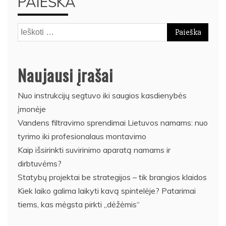
PAIEŠKA
Ieškoti:
Naujausi įrašai
Nuo instrukcijų segtuvo iki saugios kasdienybės
įmonėje
Vandens filtravimo sprendimai Lietuvos namams: nuo
tyrimo iki profesionalaus montavimo
Kaip išsirinkti suvirinimo aparatą namams ir
dirbtuvėms?
Statybų projektai be strategijos – tik brangios klaidos
Kiek laiko galima laikyti kavą spintelėje? Patarimai
tiems, kas mėgsta pirkti „dėžėmis“