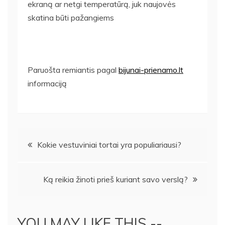
ekraną ar netgi temperatūrą, juk naujovės
skatina būti pažangiems
Paruošta remiantis pagal
bijunai-prienamo.lt
informaciją
Navigacija
Kokie vestuviniai tortai yra populiariausi?
tarp
Ką reikia žinoti prieš kuriant savo verslą?
įrašų
YOU MAY LIKE THIS --