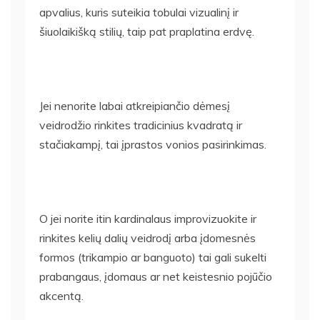
apvalius, kuris suteikia tobulai vizualinį ir
šiuolaikišką stilių, taip pat praplatina erdvę.
Jei nenorite labai atkreipiančio dėmesį
veidrodžio rinkites tradicinius kvadratą ir
stačiakampį, tai įprastos vonios pasirinkimas.
O jei norite itin kardinalaus improvizuokite ir
rinkites kelių dalių veidrodį arba įdomesnės
formos (trikampio ar banguoto) tai gali sukelti
prabangaus, įdomaus ar net keistesnio pojūčio
akcentą.