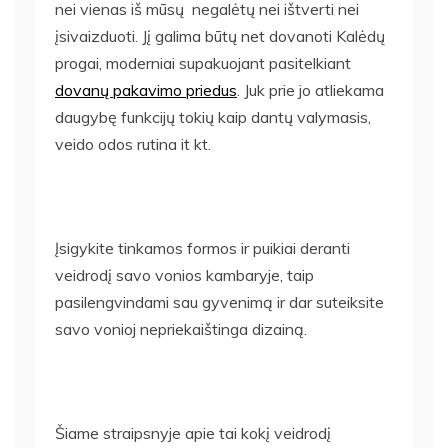
nei vienas iš mūsų negalėtų nei ištverti nei
įsivaizduoti. Jį galima būtų net dovanoti Kalėdų
progai, moderniai supakuojant pasitelkiant
dovanų pakavimo priedus
. Juk prie jo atliekama
daugybę funkcijų tokių kaip dantų valymasis,
veido odos rutina it kt.
Įsigykite tinkamos formos ir puikiai deranti
veidrodį savo vonios kambaryje, taip
pasilengvindami sau gyvenimą ir dar suteiksite
savo vonioj nepriekaištinga dizainą.
Šiame straipsnyje apie tai kokį veidrodį