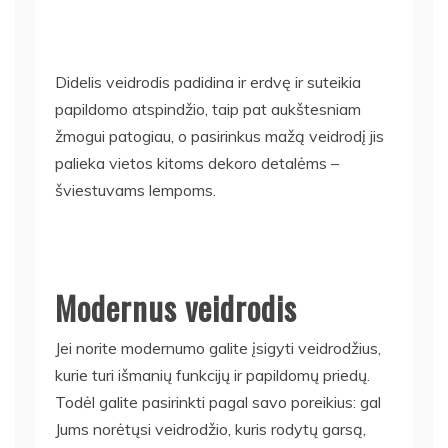
Didelis veidrodis padidina ir erdvę ir suteikia
papildomo atspindžio, taip pat aukštesniam
žmogui patogiau, o pasirinkus mažą veidrodį jis
palieka vietos kitoms dekoro detalėms –
šviestuvams lempoms.
Modernus veidrodis
Jei norite modernumo galite įsigyti veidrodžius,
kurie turi išmanių funkcijų ir papildomų priedų.
Todėl galite pasirinkti pagal savo poreikius: gal
Jums norėtųsi veidrodžio, kuris rodytų garsą,