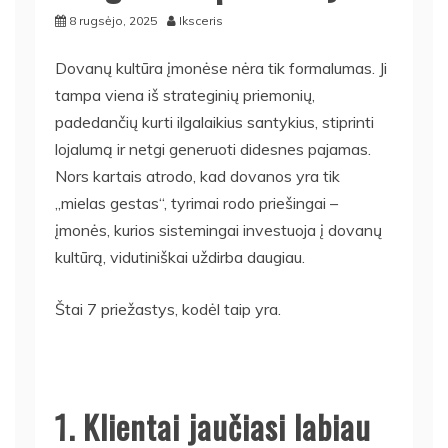
8 rugsėjo, 2025
Iksceris
Dovanų kultūra įmonėse nėra tik formalumas. Ji
tampa viena iš strateginių priemonių,
padedančių kurti ilgalaikius santykius, stiprinti
lojalumą ir netgi generuoti didesnes pajamas.
Nors kartais atrodo, kad dovanos yra tik
„mielas gestas“, tyrimai rodo priešingai –
įmonės, kurios sistemingai investuoja į dovanų
kultūrą, vidutiniškai uždirba daugiau.
Štai 7 priežastys, kodėl taip yra.
1. Klientai jaučiasi labiau