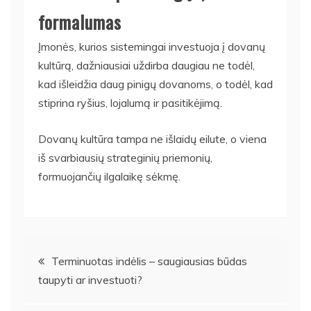
formalumas
Įmonės, kurios sistemingai investuoja į dovanų
kultūrą, dažniausiai uždirba daugiau ne todėl,
kad išleidžia daug pinigų dovanoms, o todėl, kad
stiprina ryšius, lojalumą ir pasitikėjimą.
Dovanų kultūra tampa ne išlaidų eilute, o viena
iš svarbiausių strateginių priemonių,
formuojančių ilgalaikę sėkmę.
Navigacija
Terminuotas indėlis – saugiausias būdas
taupyti ar investuoti?
tarp