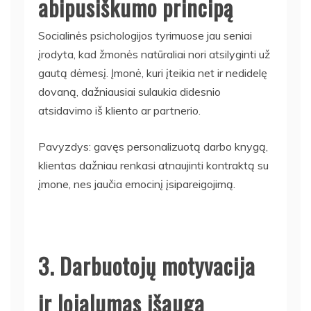
abipusiškumo principą
Socialinės psichologijos tyrimuose jau seniai
įrodyta, kad žmonės natūraliai nori atsilyginti už
gautą dėmesį. Įmonė, kuri įteikia net ir nedidelę
dovaną, dažniausiai sulaukia didesnio
atsidavimo iš kliento ar partnerio.
Pavyzdys: gavęs personalizuotą darbo knygą,
klientas dažniau renkasi atnaujinti kontraktą su
įmone, nes jaučia emocinį įsipareigojimą.
3. Darbuotojų motyvacija
ir lojalumas išauga