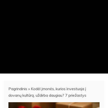
Pagrindinis
»
Kodėl įmonės, kurios investuoja į
dovanų kultūrą, uždirba daugiau? 7 priežastys