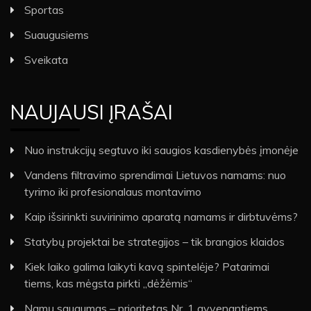
Sportas
Suaugusiems
Sveikata
NAUJAUSI ĮRAŠAI
Nuo instrukcijų segtuvo iki saugios kasdienybės įmonėje
Vandens filtravimo sprendimai Lietuvos namams: nuo
tyrimo iki profesionalaus montavimo
Kaip išsirinkti suvirinimo aparatą namams ir dirbtuvėms?
Statybų projektai be strategijos – tik brangios klaidos
Kiek laiko galima laikyti kavą spintelėje? Patarimai
tiems, kas mėgsta pirkti „dėžėmis“
Namų saugumas – prioritetas Nr. 1 gyvenantiems