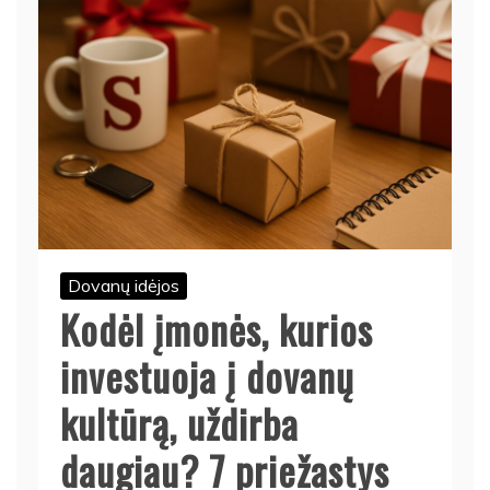
Dovanų idėjos
Kodėl įmonės, kurios
investuoja į dovanų
kultūrą, uždirba
daugiau? 7 priežastys