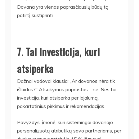
Dovana yra vienas paprasčiausių būdų tą
patirtį sustiprinti.
7. Tai investicija, kuri
atsiperka
Dažnai vadovai klausia: „Ar dovanos nėra tik
išlaidos?“ Atsakymas paprastas – ne. Nes tai
investicija, kuri atsiperka per lojalumą,
pakartotinius pirkimus ir rekomendacijas.
Pavyzdys: įmonė, kuri sistemingai dovanojo
personalizuotą atributiką savo partneriams, per
dvejus metus pastebėjo 15 % išaugusį