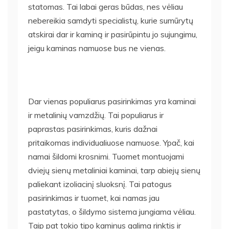
statomas. Tai labai geras būdas, nes vėliau
nebereikia samdyti specialistų, kurie sumūrytų
atskirai dar ir kaminą ir pasirūpintu jo sujungimu,
jeigu kaminas namuose bus ne vienas.
Dar vienas populiarus pasirinkimas yra kaminai
ir metalinių vamzdžių. Tai populiarus ir
paprastas pasirinkimas, kuris dažnai
pritaikomas individualiuose namuose. Ypač, kai
namai šildomi krosnimi. Tuomet montuojami
dviejų sienų metaliniai kaminai, tarp abiejų sienų
paliekant izoliacinį sluoksnį. Tai patogus
pasirinkimas ir tuomet, kai namas jau
pastatytas, o šildymo sistema jungiama vėliau.
Taip pat tokio tipo kaminus galima rinktis ir