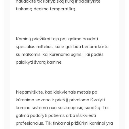
naudokite tik kokybišką kurą ir palaikykite
tinkamą degimo temperatūrą.
Kaminų priežiūrai taip pat galima naudoti
specialius miltelius, kurie gali būti beriami kartu
su malkomis, kai kūrenama ugnis. Tai padės
palaikyti švarą kamine.
Nepamirškite, kad kiekvienais metais po
kūrenimo sezono ir prieš jį privaloma išvalyti
kamino sistemą nuo susikaupusių suodžių. Tai
galima padaryti patiems arba išsikviesti
profesionalus. Tik tinkamai prižiūrimi kaminai yra