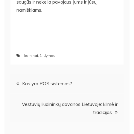
saugūs ir nekelia pavojaus Jums ir Jūsų
namiškiams.
kaminai
,
šildymas
Navigacija
Kas yra POS sistemos?
tarp
Vestuvių liudininkų dovanos Lietuvoje: kilmė ir
įrašų
tradicijos