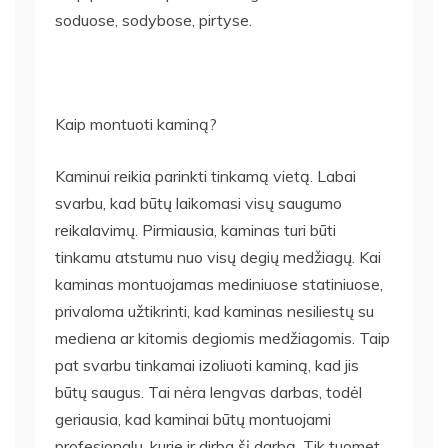
soduose, sodybose, pirtyse.
Kaip montuoti kaminą?
Kaminui reikia parinkti tinkamą vietą. Labai
svarbu, kad būtų laikomasi visų saugumo
reikalavimų. Pirmiausia, kaminas turi būti
tinkamu atstumu nuo visų degių medžiagų. Kai
kaminas montuojamas mediniuose statiniuose,
privaloma užtikrinti, kad kaminas nesiliestų su
mediena ar kitomis degiomis medžiagomis. Taip
pat svarbu tinkamai izoliuoti kaminą, kad jis
būtų saugus. Tai nėra lengvas darbas, todėl
geriausia, kad kaminai būtų montuojami
profesionalų, kurie ir dirba šį darbą. Tik tuomet