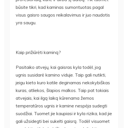
būsite tikri, kad kaminas sumontuotas pagal
visus gaisro saugos reikalavimus ir juo naudotis
yra saugu.
Kaip prižiūrėti kaminą?
Pasitaiko atvejų, kai gaisras kyla todėl, jog
ugnis susidarė kamino viduje. Taip gali nutikti,
jeigu kieto kuro katile deginamas nekokybiškas
kuras, atliekos, šlapios malkos. Taip pat tokiais
atvejais, kai ilgą laiką kūrenama žemos
temperatūros ugnis ir kamine nespėja sudegti
suodžiai. Tuomet jie kaupiasi ir kyla rizika, kad jie
gali užsidegti bei sukelti gaisrą. Todėl visuomet