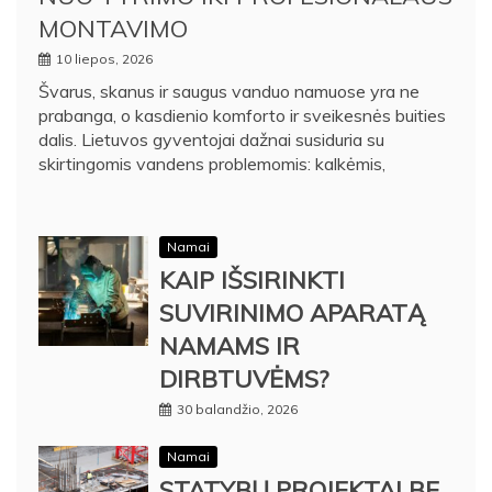
MONTAVIMO
10 liepos, 2026
Švarus, skanus ir saugus vanduo namuose yra ne
prabanga, o kasdienio komforto ir sveikesnės buities
dalis. Lietuvos gyventojai dažnai susiduria su
skirtingomis vandens problemomis: kalkėmis,
Namai
KAIP IŠSIRINKTI
SUVIRINIMO APARATĄ
NAMAMS IR
DIRBTUVĖMS?
30 balandžio, 2026
Namai
STATYBŲ PROJEKTAI BE