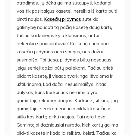
atradimas. Jų dėka galima sutaupyti, kadangi
vos tik pasibaigus kasetei, nereikia iš karto pulti
pirkti naujos.
Kasečių pildymas
suteikia
galimybę naudoti tą pačią kasetę daug kartų,
tačiau kai kuriems kyla klausimas, ar tai
nekenkia spausdintuvui? Kai kurių nuomone,
kasečių pildymas nėra saugus, nes dažai
susimaišo. Tai tiesa, pildymas būtų nesaugus,
jeigu senieji dažai būtų paliekami. Tačiau prieš
pildant kasetę, ji visada tvarkingai išvaloma ir
užtikrinama, kad dažai nesusimaišys. Kitas
dalykas, kuris kai kuriuos neramina yra
gamintojų rekomendacijos. Kai kurie įsitikinę, jog
gamintojai nerekomenduoja pildyti kasečių ir
siūlo kas kartą pirkti naujas. Tai nėra tiesa.
Gamintojai dažniausiai nurodo, kiek kartų galima
pildyti kasetę ir kada ją reikėtų keisti. Tačiau kai