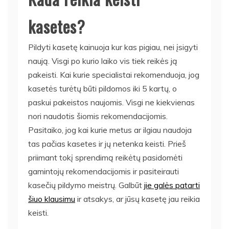
kasetes?
Pildyti kasetę kainuoja kur kas pigiau, nei įsigyti
naują. Visgi po kurio laiko vis tiek reikės ją
pakeisti. Kai kurie specialistai rekomenduoja, jog
kasetės turėtų būti pildomos iki 5 kartų, o
paskui pakeistos naujomis. Visgi ne kiekvienas
nori naudotis šiomis rekomendacijomis.
Pasitaiko, jog kai kurie metus ar ilgiau naudoja
tas pačias kasetes ir jų netenka keisti. Prieš
priimant tokį sprendimą reikėtų pasidomėti
gamintojų rekomendacijomis ir pasiteirauti
kasečių pildymo meistrų. Galbūt
jie galės patarti
šiuo klausimu
ir atsakys, ar jūsų kasetę jau reikia
keisti.