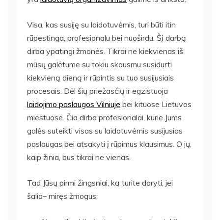
Visa, kas susiję su laidotuvėmis, turi būti itin
rūpestinga, profesionalu bei nuoširdu. Šį darbą
dirba ypatingi žmonės. Tikrai ne kiekvienas iš
mūsų galėtume su tokiu skausmu susidurti
kiekvieną dieną ir rūpintis su tuo susijusiais
procesais. Dėl šių priežasčių ir egzistuoja
laidojimo paslaugos Vilniuje
bei kituose Lietuvos
miestuose. Čia dirba profesionalai, kurie Jums
galės suteikti visas su laidotuvėmis susijusias
paslaugas bei atsakyti į rūpimus klausimus. O jų,
kaip žinia, bus tikrai ne vienas.
Tad Jūsų pirmi žingsniai, ką turite daryti, jei
šalia– miręs žmogus: