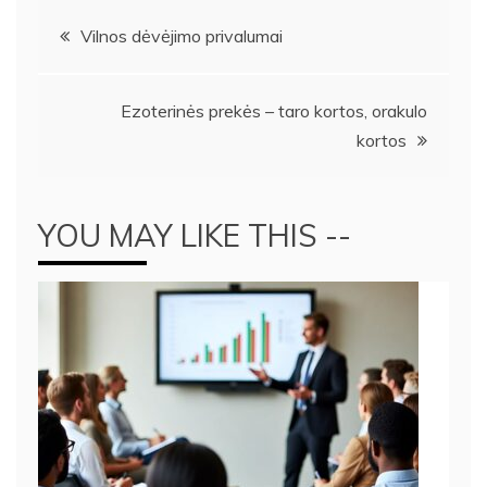
Navigacija
Vilnos dėvėjimo privalumai
tarp
Ezoterinės prekės – taro kortos, orakulo
įrašų
kortos
YOU MAY LIKE THIS --