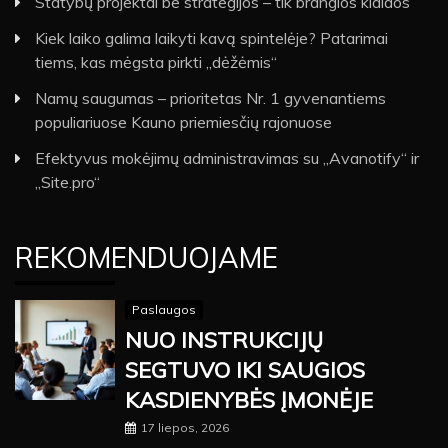
Statybų projektai be strategijos – tik brangios klaidos
Kiek laiko galima laikyti kavą spintelėje? Patarimai
tiems, kas mėgsta pirkti „dėžėmis“
Namų saugumas – prioritetas Nr. 1 gyvenantiems
populiariuose Kauno priemiesčių rajonuose
Efektyvus mokėjimų administravimas su „Avanotify“ ir
„Site.pro“
REKOMENDUOJAME
Paslaugos
NUO INSTRUKCIJŲ
SEGTUVO IKI SAUGIOS
KASDIENYBĖS ĮMONĖJE
17 liepos, 2026