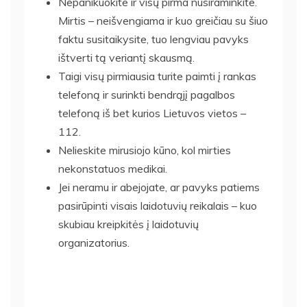
Nepanikuokite ir visų pirma nusiraminkite.
Mirtis – neišvengiama ir kuo greičiau su šiuo
faktu susitaikysite, tuo lengviau pavyks
ištverti tą veriantį skausmą.
Taigi visų pirmiausia turite paimti į rankas
telefoną ir surinkti bendrąjį pagalbos
telefoną iš bet kurios Lietuvos vietos –
112.
Nelieskite mirusiojo kūno, kol mirties
nekonstatuos medikai.
Jei neramu ir abejojate, ar pavyks patiems
pasirūpinti visais laidotuvių reikalais – kuo
skubiau kreipkitės į laidotuvių
organizatorius.