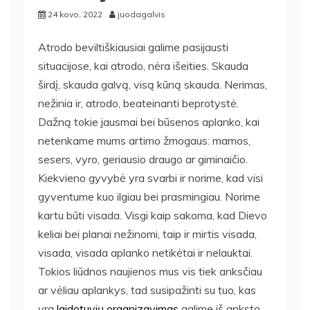
24 kovo, 2022
juodagalvis
Atrodo beviltiškiausiai galime pasijausti
situacijose, kai atrodo, nėra išeities. Skauda
širdį, skauda galvą, visą kūną skauda. Nerimas,
nežinia ir, atrodo, beateinanti beprotystė.
Dažną tokie jausmai bei būsenos aplanko, kai
netenkame mums artimo žmogaus: mamos,
sesers, vyro, geriausio draugo ar giminaičio.
Kiekvieno gyvybė yra svarbi ir norime, kad visi
gyventume kuo ilgiau bei prasmingiau. Norime
kartu būti visada. Visgi kaip sakoma, kad Dievo
keliai bei planai nežinomi, taip ir mirtis visada,
visada, visada aplanko netikėtai ir nelauktai.
Tokios liūdnos naujienos mus vis tiek anksčiau
ar vėliau aplankys, tad susipažinti su tuo, kas
yra
laidotuvių organizavimas
galime iš anksto.