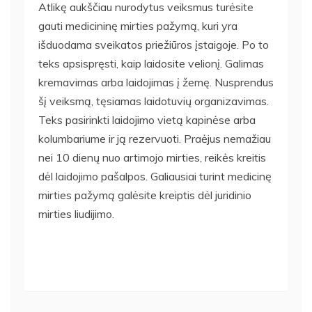
Atlikę aukščiau nurodytus veiksmus turėsite
gauti medicininę mirties pažymą, kuri yra
išduodama sveikatos priežiūros įstaigoje. Po to
teks apsispręsti, kaip laidosite velionį. Galimas
kremavimas arba laidojimas į žemę. Nusprendus
šį veiksmą, tęsiamas laidotuvių organizavimas.
Teks pasirinkti laidojimo vietą kapinėse arba
kolumbariume ir ją rezervuoti. Praėjus nemažiau
nei 10 dienų nuo artimojo mirties, reikės kreitis
dėl laidojimo pašalpos. Galiausiai turint medicinę
mirties pažymą galėsite kreiptis dėl juridinio
mirties liudijimo.