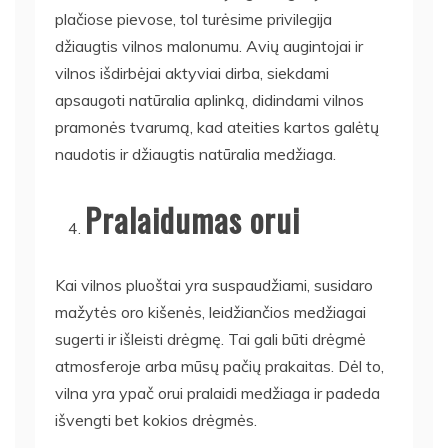
plačiose pievose, tol turėsime privilegija
džiaugtis vilnos malonumu. Avių augintojai ir
vilnos išdirbėjai aktyviai dirba, siekdami
apsaugoti natūralia aplinką, didindami vilnos
pramonės tvarumą, kad ateities kartos galėtų
naudotis ir džiaugtis natūralia medžiaga.
Pralaidumas orui
Kai vilnos pluoštai yra suspaudžiami, susidaro
mažytės oro kišenės, leidžiančios medžiagai
sugerti ir išleisti drėgmę. Tai gali būti drėgmė
atmosferoje arba mūsų pačių prakaitas. Dėl to,
vilna yra ypač orui pralaidi medžiaga ir padeda
išvengti bet kokios drėgmės.