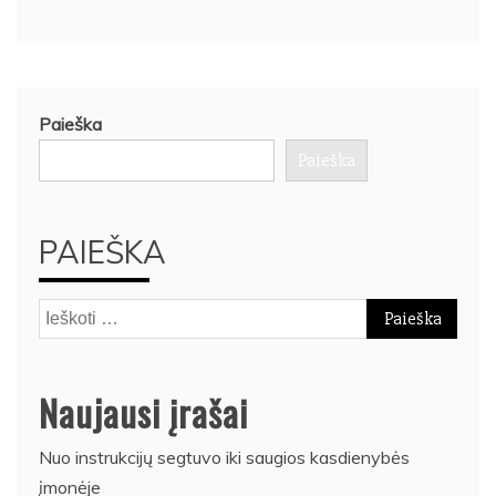
Paieška
Paieška
PAIEŠKA
Ieškoti:
Naujausi įrašai
Nuo instrukcijų segtuvo iki saugios kasdienybės
įmonėje