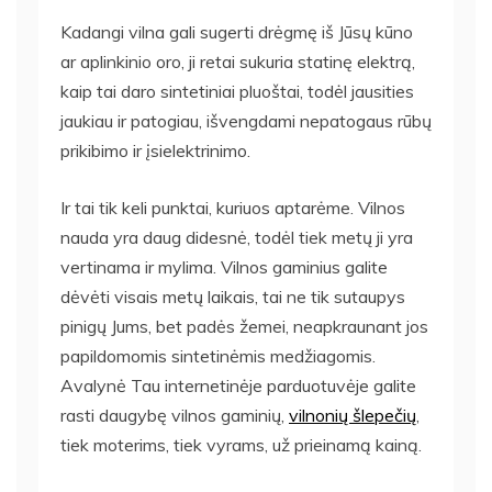
Kadangi vilna gali sugerti drėgmę iš Jūsų kūno
ar aplinkinio oro, ji retai sukuria statinę elektrą,
kaip tai daro sintetiniai pluoštai, todėl jausities
jaukiau ir patogiau, išvengdami nepatogaus rūbų
prikibimo ir įsielektrinimo.
Ir tai tik keli punktai, kuriuos aptarėme. Vilnos
nauda yra daug didesnė, todėl tiek metų ji yra
vertinama ir mylima. Vilnos gaminius galite
dėvėti visais metų laikais, tai ne tik sutaupys
pinigų Jums, bet padės žemei, neapkraunant jos
papildomomis sintetinėmis medžiagomis.
Avalynė Tau internetinėje parduotuvėje galite
rasti daugybę vilnos gaminių,
vilnonių šlepečių
,
tiek moterims, tiek vyrams, už prieinamą kainą.