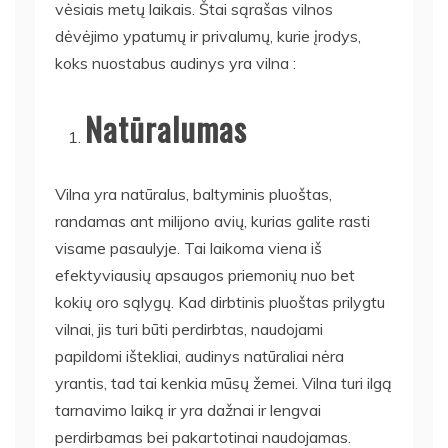
vėsiais metų laikais. Štai sąrašas vilnos
dėvėjimo ypatumų ir privalumų, kurie įrodys,
koks nuostabus audinys yra vilna :
Natūralumas
Vilna yra natūralus, baltyminis pluoštas,
randamas ant milijono avių, kurias galite rasti
visame pasaulyje. Tai laikoma viena iš
efektyviausių apsaugos priemonių nuo bet
kokių oro sąlygų. Kad dirbtinis pluoštas prilygtu
vilnai, jis turi būti perdirbtas, naudojami
papildomi ištekliai, audinys natūraliai nėra
yrantis, tad tai kenkia mūsų žemei. Vilna turi ilgą
tarnavimo laiką ir yra dažnai ir lengvai
perdirbamas bei pakartotinai naudojamas.