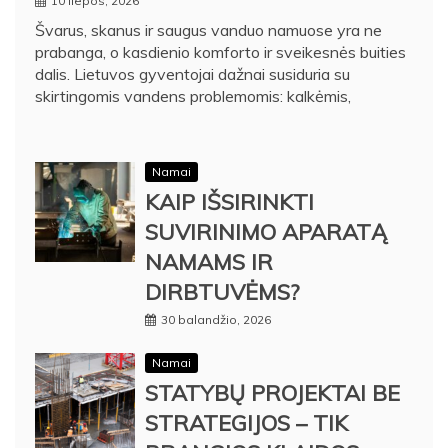
10 liepos, 2026
Švarus, skanus ir saugus vanduo namuose yra ne
prabanga, o kasdienio komforto ir sveikesnės buities
dalis. Lietuvos gyventojai dažnai susiduria su
skirtingomis vandens problemomis: kalkėmis,
Namai
KAIP IŠSIRINKTI
SUVIRINIMO APARATĄ
NAMAMS IR
DIRBTUVĖMS?
30 balandžio, 2026
Namai
STATYBŲ PROJEKTAI BE
STRATEGIJOS – TIK