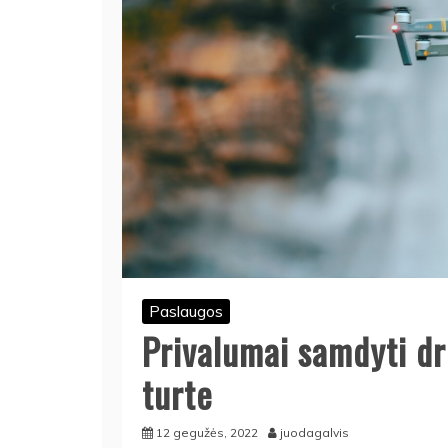
Paslaugos
Privalumai samdyti d
turte
12 gegužės, 2022
juodagalvis