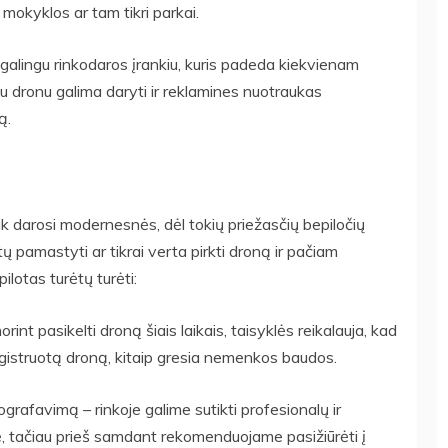
 mokyklos ar tam tikri parkai.
i galingu rinkodaros įrankiu, kuris padeda kiekvienam
 su dronu galima daryti ir reklamines nuotraukas
ą.
tik darosi modernesnės, dėl tokių priežasčių bepiločių
tų pamastyti ar tikrai verta pirkti droną ir pačiam
lotas turėtų turėti:
int pasikelti droną šiais laikais, taisyklės reikalauja, kad
registruotą droną, kitaip gresia nemenkos baudos.
grafavimą – rinkoje galime sutikti profesionalų ir
 tačiau prieš samdant rekomenduojame pasižiūrėti į