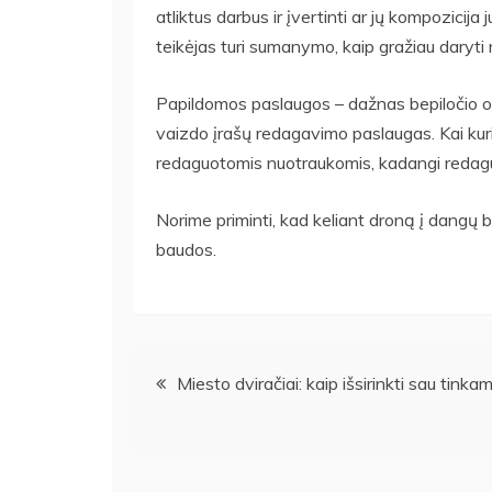
atliktus darbus ir įvertinti ar jų kompozicija
teikėjas turi sumanymo, kaip gražiau daryti 
Papildomos paslaugos – dažnas bepiločio orlai
vaizdo įrašų redagavimo paslaugas. Kai kur
redaguotomis nuotraukomis, kadangi redagu
Norime priminti, kad keliant droną į dangų b
baudos.
Navigacija
Miesto dviračiai: kaip išsirinkti sau tinka
tarp