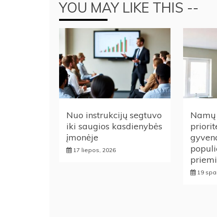
įrašų
YOU MAY LIKE THIS --
Nuo instrukcijų segtuvo
Namų 
iki saugios kasdienybės
priorit
įmonėje
gyven
populi
17 liepos, 2026
priemi
19 spa