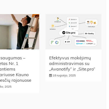
saugumas –
Efektyvus mokėjimų
etas Nr. 1
administravimas su
antiems
„Avanotify“ ir „Site.pro“
ariuose Kauno
18 rugsėjo, 2025
esčių rajonuose
lio, 2025