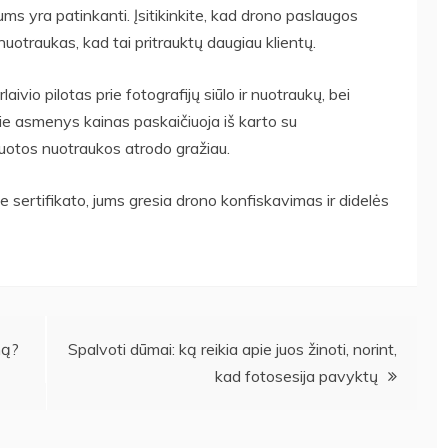
 jums yra patinkanti. Įsitikinkite, kad drono paslaugos
nuotraukas, kad tai pritrauktų daugiau klientų.
vio pilotas prie fotografijų siūlo ir nuotraukų, bei
ie asmenys kainas paskaičiuoja iš karto su
otos nuotraukos atrodo gražiau.
e sertifikato, jums gresia drono konfiskavimas ir didelės
mą?
Spalvoti dūmai: ką reikia apie juos žinoti, norint,
kad fotosesija pavyktų