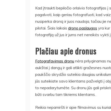
Kad įtraukti bepiločio orlaivio fotografijas
pagalvoti, kaip geriau fotografuoti, kad vaiz
nusiperka droną ir juos naudoja, tačiau jie 
pilotai. Šiais laikais
drono paslaugos
yra kur 
fotografiją už jus ir jums net nereikės vykti į
Plačiau apie dronus
Fotografavimas dronu
nėra prilyginamas nu
aukštai į dangų ir gali atlikti gražesnes nu
paukščio skrydžio suteikia daugiau unikalum
jūs suteikiate savo klientams pažvelgti į ob
to nepadarytumėte. Su dronu jūs gali priskrist
būti svarbu tam tikriems klientams.
Reikia nepamiršti ir apie filmavimus su kuria