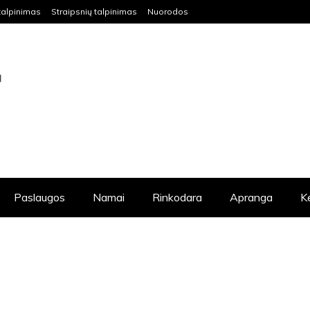
talpinimas
Straipsnių talpinimas
Nuorodos
S VISIEMS NORINTIEMS IŠKELTI SAVO
DAUG NAUDINGOS INFORMACIJOS.
Paslaugos
Namai
Rinkodara
Apranga
K