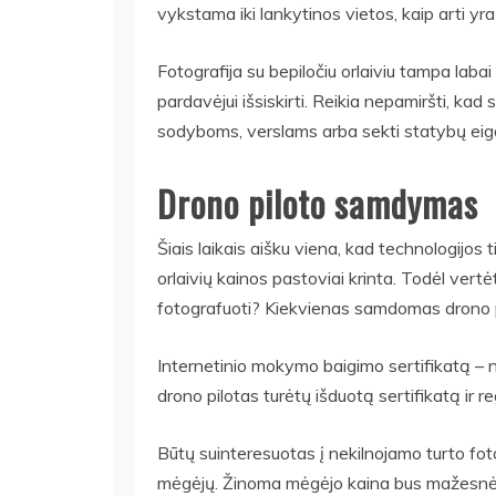
vykstama iki lankytinos vietos, kaip arti yra
Fotografija su bepiločiu orlaiviu tampa laba
pardavėjui išsiskirti. Reikia nepamiršti, kad
sodyboms, verslams arba sekti statybų eig
Drono piloto samdymas
Šiais laikais aišku viena, kad technologijos 
orlaivių kainos pastoviai krinta. Todėl vertė
fotografuoti? Kiekvienas samdomas drono pi
Internetinio mokymo baigimo sertifikatą – nor
drono pilotas turėtų išduotą sertifikatą ir 
Būtų suinteresuotas į nekilnojamo turto foto
mėgėjų. Žinoma mėgėjo kaina bus mažesnė,