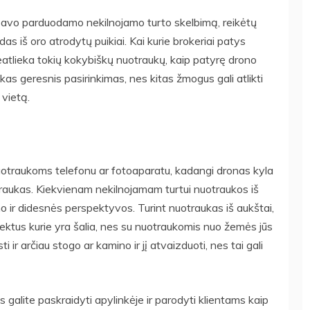
 į savo parduodamo nekilnojamo turto skelbimą, reikėtų
das iš oro atrodytų puikiai. Kai kurie brokeriai patys
neatlieka tokių kokybiškų nuotraukų, kaip patyrę drono
kas geresnis pasirinkimas, nes kitas žmogus gali atlikti
 vietą.
otraukoms telefonu ar fotoaparatu, kadangi dronas kyla
otraukas. Kiekvienam nekilnojamam turtui nuotraukos iš
o ir didesnės perspektyvos. Turint nuotraukas iš aukštai,
jektus kurie yra šalia, nes su nuotraukomis nuo žemės jūs
i ir arčiau stogo ar kamino ir jį atvaizduoti, nes tai gali
is galite paskraidyti apylinkėje ir parodyti klientams kaip