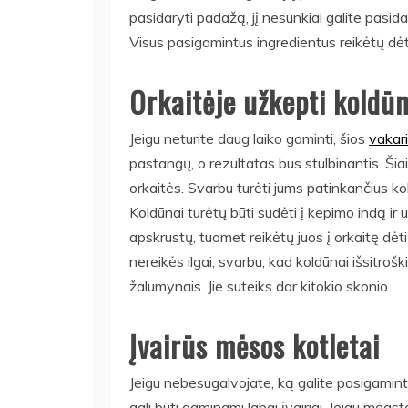
pasidaryti padažą, jį nesunkiai galite pasidar
Visus pasigamintus ingredientus reikėtų dėti į
Orkaitėje užkepti koldūn
Jeigu neturite daug laiko gaminti, šios
vakar
pastangų, o rezultatas bus stulbinantis. Šiai
orkaitės. Svarbu turėti jums patinkančius kol
Koldūnai turėtų būti sudėti į kepimo indą ir u
apskrustų, tuomet reikėtų juos į orkaitę dėti b
nereikės ilgai, svarbu, kad koldūnai išsitrošk
žalumynais. Jie suteiks dar kitokio skonio.
Įvairūs mėsos kotletai
Jeigu nebesugalvojate, ką galite pasigaminti
gali būti gaminami labai įvairiai. Jeigu mėgs