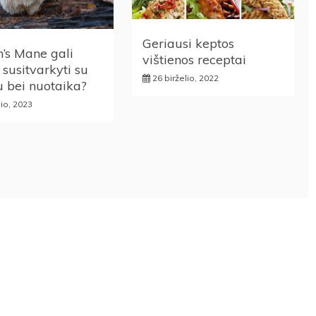
Geriausi keptos
n’s Mane gali
vištienos receptai
 susitvarkyti su
26 birželio, 2022
 bei nuotaika?
lio, 2023