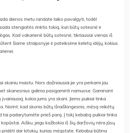
ada dienos metu randate laiko pavalgyti, todėl
sada stengiatės rinktis tokią, kuri būtų sotesnė ir
gas. Kad vakarienė būtų sotesnė, tikriausiai vienas iš
ūtent šiame straipsnyje ir pateiksime keletą idėjų, kokius
rienei.
bai skaniu maistu. Nors dažniausiai jie yra perkami jau
al net skanesnius galima pasigaminti namuose. Gaminant
vairiausią, kokia jums yra skani. Jiems puikiai tinka
sa. Norint, kad skonis būtų išraiškingesnis, mėsą reikėtų
d tai padarytumėte prieš parą. Į tokį kebabą puikiai tinka
kopūstai. Aišku, jeigu kažkokia iš šių daržovių nėra jūsų
 pridėti dar kitokių, kurias mėgstate. Kebabui būtina