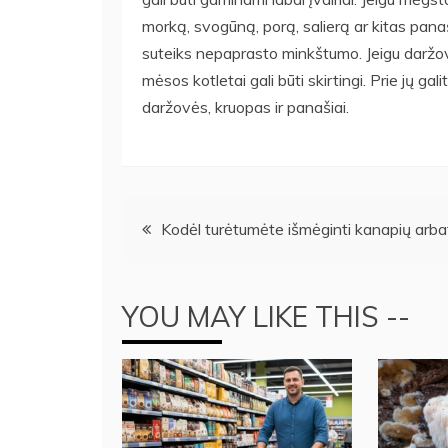
morką, svogūną, porą, salierą ar kitas pan
suteiks nepaprasto minkštumo. Jeigu daržovi
mėsos kotletai gali būti skirtingi. Prie jų gali
daržovės, kruopas ir panašiai.
Navigacija
Kodėl turėtumėte išmėginti kanapių arb
tarp
YOU MAY LIKE THIS --
įrašų