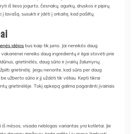
yti iš lieso jogurto, česnakų, agurkų, druskos ir pipirų.
 lavašą, susukti ir įdėti į orkaitę, kad pašiltų.
ai
ienės idėjos
bus kaip tik jums. Jai nereikės daug
 vakarienei nereiks daug ingredientų ir ilgai stovėti prie
dūnus, grietinėlės, daug sūrio ir įvairių žalumynų.
žpilti grietinėlę. Jeigu nenorite, kad sūris per daug
e užberto sūrio ir jį uždėti tik vėliau. Kepti tikrai
intų grietinėlėje. Tokį apkepą galima pagardinti įvairiais
 iš mėsos, visada neblogas variantas yra kotletai. Jie
tate daugiau daržovių, tada galite į jų masę įtarkuoti