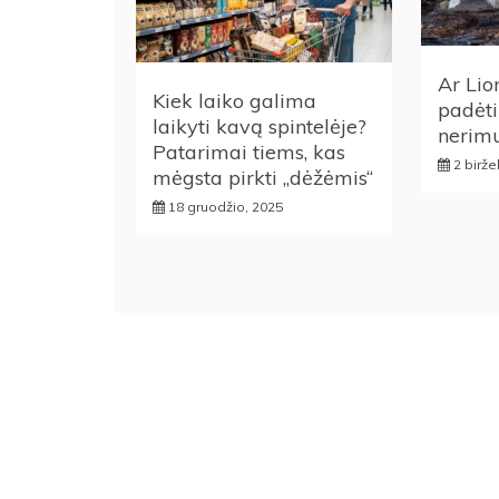
Ar Lio
Kiek laiko galima
padėti
laikyti kavą spintelėje?
nerimu
Patarimai tiems, kas
2 birže
mėgsta pirkti „dėžėmis“
18 gruodžio, 2025