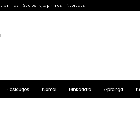
talpinimas
Straipsnių talpinimas
Nuorodos
S VISIEMS NORINTIEMS IŠKELTI SAVO
DAUG NAUDINGOS INFORMACIJOS.
Paslaugos
Namai
Rinkodara
Apranga
K