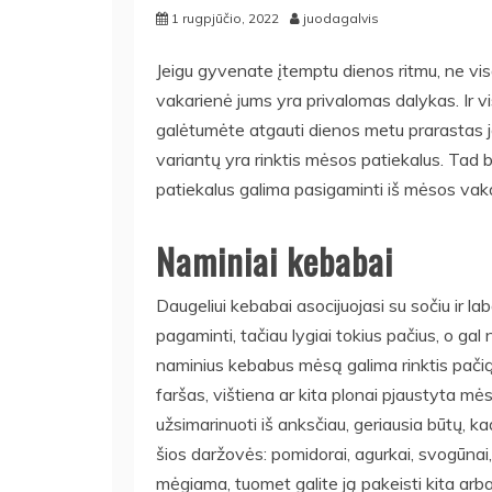
1 rugpjūčio, 2022
juodagalvis
Jeigu gyvenate įtemptu dienos ritmu, ne vis
vakarienė jums yra privalomas dalykas. Ir vi
galėtumėte atgauti dienos metu prarastas jė
variantų yra rinktis mėsos patiekalus. Tad b
patiekalus galima pasigaminti iš mėsos vaka
Naminiai kebabai
Daugeliui kebabai asocijuojasi su sočiu ir la
pagaminti, tačiau lygiai tokius pačius, o g
naminius kebabus mėsą galima rinktis pačią į
faršas, vištiena ar kita plonai pjaustyta mė
užsimarinuoti iš anksčiau, geriausia būtų, ka
šios daržovės: pomidorai, agurkai, svogūnai, 
mėgiama, tuomet galite ją pakeisti kita arba