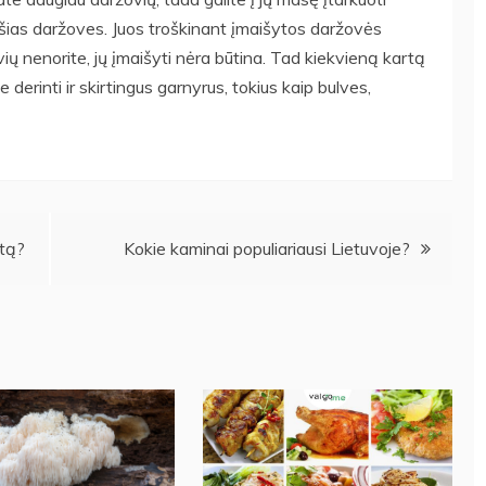
ašias daržoves. Juos troškinant įmaišytos daržovės
ų nenorite, jų įmaišyti nėra būtina. Tad kiekvieną kartą
te derinti ir skirtingus garnyrus, tokius kaip bulves,
atą?
Kokie kaminai populiariausi Lietuvoje?