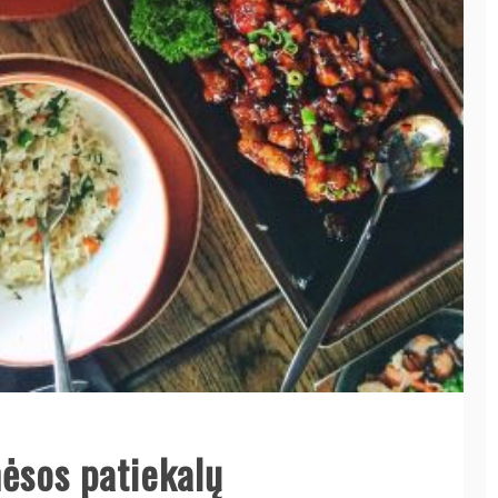
mėsos patiekalų