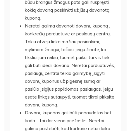
būdu brangus žmogus pats gali nuspręsti,
kokią dovaną pasirinkti už jūsų dovanotą
kuponą.
Neretai galima dovanoti dovanų kuponą į
konkrečią parduotuvę ar paslaugų centrą.
Tokiu atveju lieka mažiau pasirinkimų
mylimam žmogui, tačiau, jeigu žinote, ko
tiksliai jam reikia, tuomet puiku, tai vis tiek
gali būti ideali dovana. Neretai parduotuvės,
paslaugų centrai teikia galimybę įsigyti
dovanų kuponus už pigesnę sumą ar
pasiūlo įsigijus papildomas paslaugas. Jeigu
esate linkęs sutaupyti, tuomet tikrai pirksite
dovanų kuponą.
Dovanų kuponas gali būti panaudotas bet
kada – tai dar viena priežastis. Neretai
galima pastebėti, kad kai kurie neturi laiko