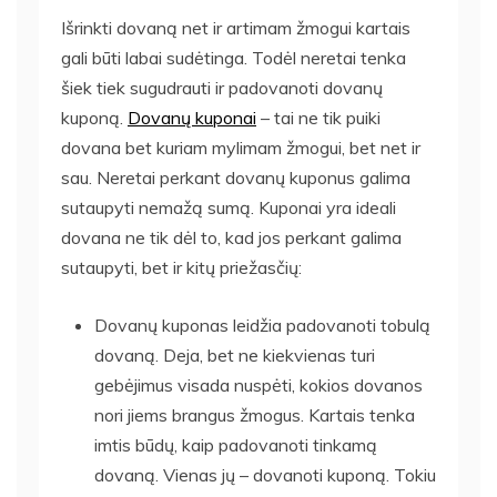
Išrinkti dovaną net ir artimam žmogui kartais
gali būti labai sudėtinga. Todėl neretai tenka
šiek tiek sugudrauti ir padovanoti dovanų
kuponą.
Dovanų kuponai
– tai ne tik puiki
dovana bet kuriam mylimam žmogui, bet net ir
sau. Neretai perkant dovanų kuponus galima
sutaupyti nemažą sumą. Kuponai yra ideali
dovana ne tik dėl to, kad jos perkant galima
sutaupyti, bet ir kitų priežasčių:
Dovanų kuponas leidžia padovanoti tobulą
dovaną. Deja, bet ne kiekvienas turi
gebėjimus visada nuspėti, kokios dovanos
nori jiems brangus žmogus. Kartais tenka
imtis būdų, kaip padovanoti tinkamą
dovaną. Vienas jų – dovanoti kuponą. Tokiu