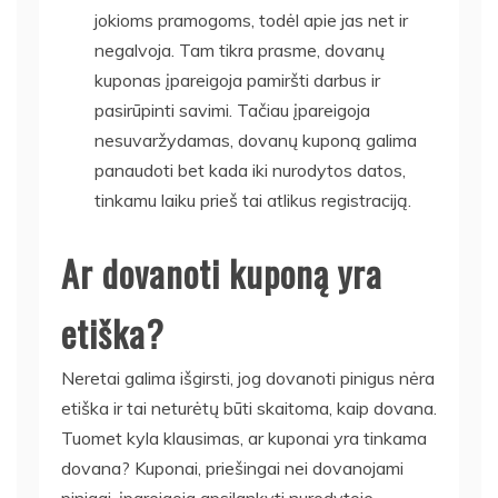
jokioms pramogoms, todėl apie jas net ir
negalvoja. Tam tikra prasme, dovanų
kuponas įpareigoja pamiršti darbus ir
pasirūpinti savimi. Tačiau įpareigoja
nesuvaržydamas, dovanų kuponą galima
panaudoti bet kada iki nurodytos datos,
tinkamu laiku prieš tai atlikus registraciją.
Ar dovanoti kuponą yra
etiška?
Neretai galima išgirsti, jog dovanoti pinigus nėra
etiška ir tai neturėtų būti skaitoma, kaip dovana.
Tuomet kyla klausimas, ar kuponai yra tinkama
dovana? Kuponai, priešingai nei dovanojami
pinigai, įpareigoja apsilankyti nurodytoje