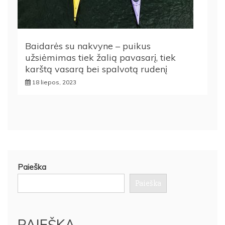
Baidarės su nakvyne – puikus
užsiėmimas tiek žalią pavasarį, tiek
karštą vasarą bei spalvotą rudenį
18 liepos, 2023
Paieška
Paieška
PAIEŠKA