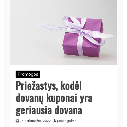
Pramogos
Priežastys, kodėl
dovanų kuponai yra
geriausia dovana
24 balandžio, 2022
juodagalvis