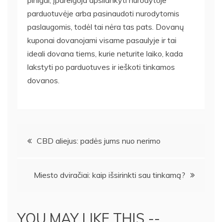
parduotuvėje arba pasinaudoti nurodytomis
paslaugomis, todėl tai nėra tas pats. Dovanų
kuponai dovanojami visame pasaulyje ir tai
ideali dovana tiems, kurie neturite laiko, kada
lakstyti po parduotuves ir ieškoti tinkamos
dovanos.
Navigacija
CBD aliejus: padės jums nuo nerimo
tarp
Miesto dviračiai: kaip išsirinkti sau tinkamą?
įrašų
YOU MAY LIKE THIS --